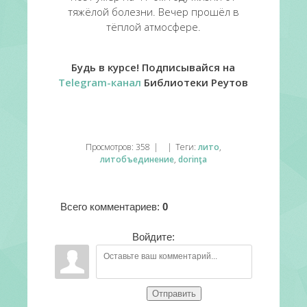
тяжёлой болезни. Вечер прошёл в
тёплой атмосфере.
Будь в курсе! Подписывайся на
Telegram-канал
Библиотеки Реутов
Просмотров
:
358
|
|
Теги
:
лито
,
литобъединение
,
dorinţa
Всего комментариев
:
0
Войдите:
Отправить