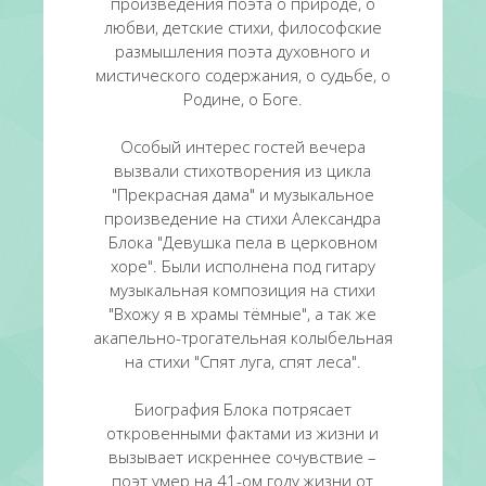
произведения поэта о природе, о
любви, детские стихи, философские
размышления поэта духовного и
мистического содержания, о судьбе, о
Родине, о Боге.
Особый интерес гостей вечера
вызвали стихотворения из цикла
"Прекрасная дама" и музыкальное
произведение на стихи Александра
Блока "Девушка пела в церковном
хоре". Были исполнена под гитару
музыкальная композиция на стихи
"Вхожу я в храмы тёмные", а так же
акапельно-трогательная колыбельная
на стихи "Спят луга, спят леса".
Биография Блока потрясает
откровенными фактами из жизни и
вызывает искреннее сочувствие –
поэт умер на 41-ом году жизни от