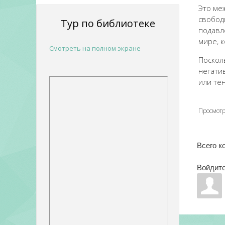
Это ме
свобод
Тур по библиотеке
подавл
мире, 
Смотреть на полном экране
Поскол
негати
или те
Просмот
Всего к
Войдите