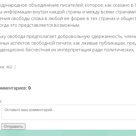
ждународное объединение писателей, которое, как сказано в 
ы информации внутри каждой страны и между всеми странами.
ения свободы слова в любой ее форме в тех странах и общест
когда это представляется возможным.
ьку свобода предполагает добровольную сдержанность, члены
вных аспектов свободной печати, как лживые публикации, пр
нденциозно бесчестная их интерпретация ради политических, 
ров
:
462
|
омментариев
:
0
:
Отправить