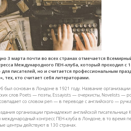
но 3 марта почти во всех странах отмечается Всемирны
гресса Международного ПЕН-клуба, который проходил с 12
 для писателей, но и считается профессиональным праз
», тех, кто считает себя литераторами.
уб был основан в Лондоне в 1921 году. Название организаци
ских слов Poets — поэты, Essayists — очеркисты, Novelists — 
 совпадает со словом pen — в переводе с английского — ручка
оздания организации принадлежит английской писательнице Кэ
 международный конгресс ПЕН-клуба в Лондоне, в то время пе
ые центры действуют в 130 странах.