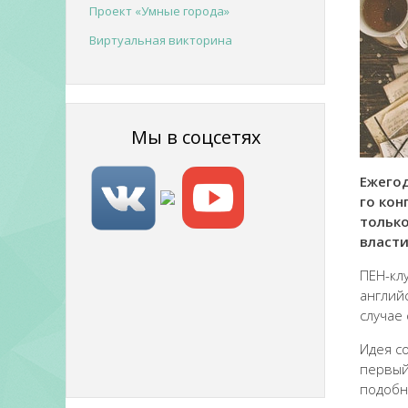
Проект «Умные города»
Виртуальная викторина
Мы в соцсетях
Ежегод
го кон
только
власти
ПЕН-кл
англий
случае
Идея с
первый
подобн