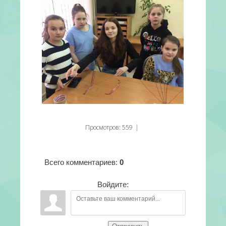
Просмотров
:
559
|
Всего комментариев
:
0
Войдите: