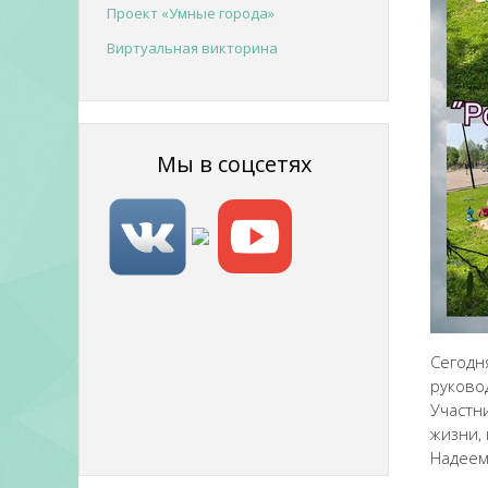
Проект «Умные города»
Виртуальная викторина
Мы в соцсетях
Сегодн
руково
Участн
жизни,
Надеем