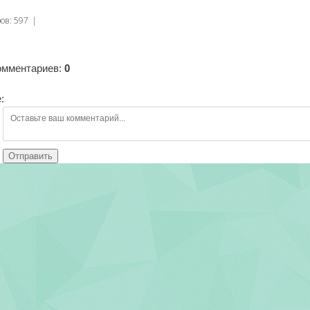
ров
:
597
|
омментариев
:
0
:
Отправить