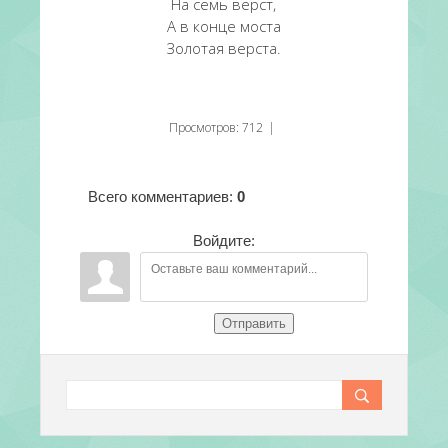
На семь вёрст,
А в конце моста
Золотая верста.
Просмотров
:
712
|
Всего комментариев
:
0
Войдите:
Отправить