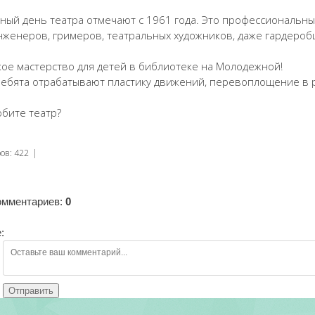
ный день театра отмечают с 1961 года. Это профессиональны
нженеров, гримеров, театральных художников, даже гардероб
кое мастерство для детей в библиотеке на Молодежной!
ребята отрабатывают пластику движений, перевоплощение в р
юбите театр?
ров
:
422
|
омментариев
:
0
:
Отправить