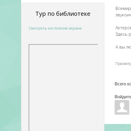
Всемир
Тур по библиотеке
звукои
Актерс
Смотреть на полном экране
Здесь 
А вы л
Просмот
Всего к
Войдите