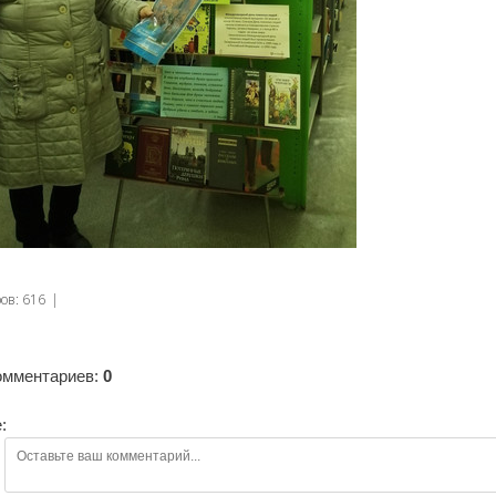
ров
:
616
|
омментариев
:
0
: