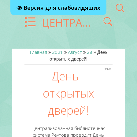
Версия для слабовидящих
ЦЕНТРАЛИЗОВАННАЯ БИБЛИОТЕЧНАЯ СИСТЕМА Г. РЕУТОВ
Главная
2021
Август
28
»
»
»
» День
открытых дверей!
13:48
День
открытых
дверей!
Централизованная библиотечная
система Реутова проводит День