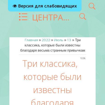
Версия для слабовидящих
ЦЕНТРАЛИЗОВАННАЯ БИБЛИОТЕЧНАЯ СИСТЕМА Г. РЕУТОВ
Главная
2022
Июль
13
»
»
»
» Три
классика, которые были известны
благодаря весьма странным привычкам
10:58
Три классика,
которые были
известны
благодаря