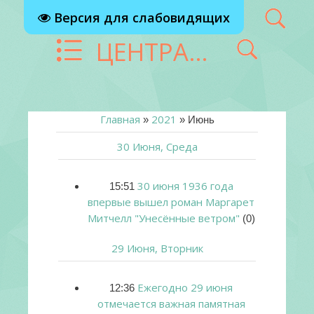
Версия для слабовидящих
ЦЕНТРАЛИЗОВАННАЯ БИБЛИОТЕЧНАЯ СИСТЕМА Г. РЕУТОВ
Главная
2021
»
»
Июнь
30 Июня, Среда
30 июня 1936 года
15:51
впервые вышел роман Маргарет
Митчелл "Унесённые ветром"
(0)
29 Июня, Вторник
Ежегодно 29 июня
12:36
отмечается важная памятная