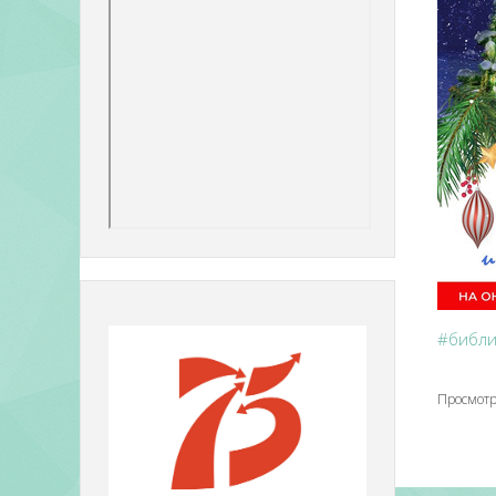
#библ
Просмотр