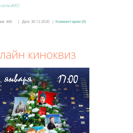
иоёлкаМО
ов:
460
|
Дата:
30.12.2020
|
Комментарии (0)
лайн киноквиз