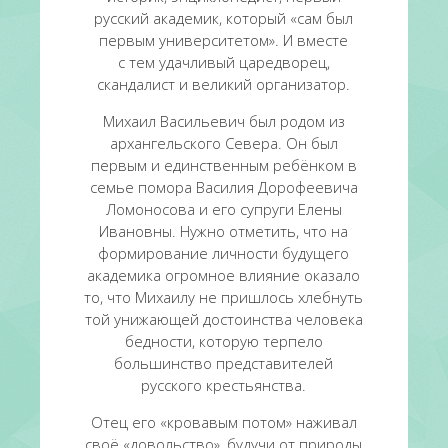
русский академик, который «сам был
первым университетом». И вместе
с тем удачливый царедворец,
скандалист и великий организатор.
Михаил Васильевич был родом из
архангельского Севера. Он был
первым и единственным ребёнком в
семье помора Василия Дорофеевича
Ломоносова и его супруги Елены
Ивановны. Нужно отметить, что на
формирование личности будущего
академика огромное влияние оказало
то, что Михаилу не пришлось хлебнуть
той унижающей достоинства человека
бедности, которую терпело
большинство представителей
русского крестьянства.
Отец его «кровавым потом» наживал
своё «довольство», будучи от природы